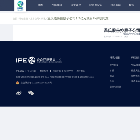
地图
气候/能源
企业表现
绿色供应链
绿色金融
城市
温氏股份控股子公司1.7亿元项目环评获同意
首页 /
绿色金融 /
上市公司AI快讯 /
温氏股份控股子公司
https://www.nbd
发布时间：2026-05-09 来源：
环境地图
IPE项目
空气质量
气候/能
水质
蔚蓝大数
IPE公告
常见问题
数据服务
下载中心
法律声明
用户协议
双碳
绿色供应
COPYRIGHT 2010-2026 IPE ALL RIGHTS RESERVED 京ICP备13032371号-1
企业
绿色金融
京公网安备 11010502042225号
品牌/供应链