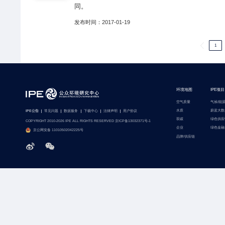
同。
发布时间：2017-01-19
1
环境地图
IPE项目
空气质量
气候/能
水质
蔚蓝大数
IPE公告
常见问题
数据服务
下载中心
法律声明
用户协议
双碳
绿色供应
COPYRIGHT 2010-2026 IPE ALL RIGHTS RESERVED 京ICP备13032371号-1
企业
绿色金融
京公网安备 11010502042225号
品牌/供应链