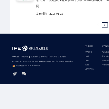
同。
发布时间：2017-01-19
1
环境地图
IPE项目
空气质量
气候/能
水质
蔚蓝大数
IPE公告
常见问题
数据服务
下载中心
法律声明
用户协议
双碳
绿色供应
COPYRIGHT 2010-2026 IPE ALL RIGHTS RESERVED 京ICP备13032371号-1
企业
绿色金融
京公网安备 11010502042225号
品牌/供应链