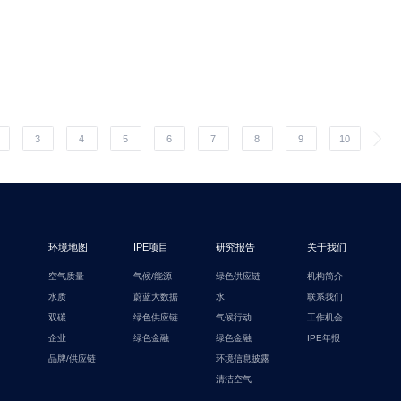
3
4
5
6
7
8
9
10
环境地图
IPE项目
研究报告
关于我们
空气质量
气候/能源
绿色供应链
机构简介
水质
蔚蓝大数据
水
联系我们
双碳
绿色供应链
气候行动
工作机会
企业
绿色金融
绿色金融
IPE年报
品牌/供应链
环境信息披露
清洁空气