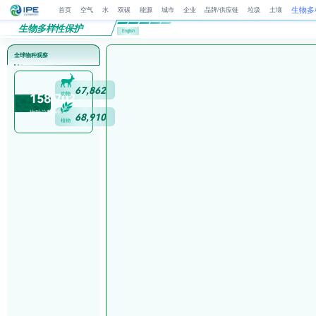
生物多
首页
空气
水
双碳
能源
城市
企业
品牌/供应链
垃圾
土壤
生物多样性保护
English
全球物种观察
6
7
,
8
6
2
动物
1
5
8
,
7
0
2
物种总数(种)
6
8
,
9
1
0
植物