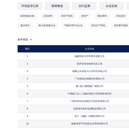
环境监管记录
限期整改
自行监测
企业反馈
政府绩效分级
正面清单
限停产豁免
限停产
事故/事件
安全监管
重点用水
能/水效领跑企业
节能环保节水认证
清洁生产审核
突发事件风险
条件筛选
编号
企业名称
1
福建绅浩汽车零部件有限公司
2
新罗区林龙标碎石加工场
3
国网山东省电力公司枣庄供电公司
4
广东奥揽达智能科技有限公司
5
厦门欧士佩电镀厂有限公司
6
中国核工业二三建设有限公司防城港项目部
7
广西凭祥综合保税区开发投资有限公司
8
张家港市奥邦金属制品有限公司
9
龙工（福建）挖掘机有限公司
10
福建省漳平市福金生态养殖有限公司