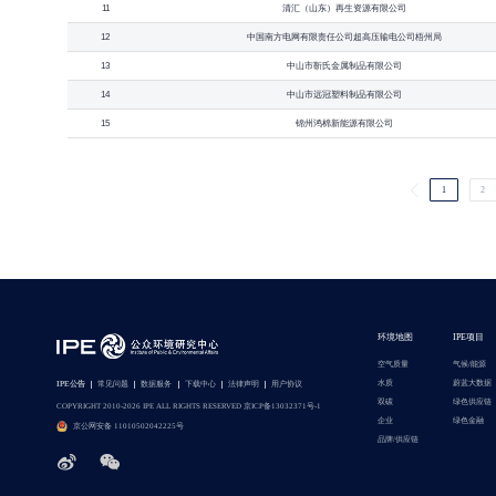
11
清汇（山东）再生资源有限公司
12
中国南方电网有限责任公司超高压输电公司梧州局
13
中山市靳氏金属制品有限公司
14
中山市远冠塑料制品有限公司
15
锦州鸿棉新能源有限公司
1
2
环境地图
IPE项目
空气质量
气候/能源
水质
蔚蓝大数据
IPE公告
常见问题
数据服务
下载中心
法律声明
用户协议
双碳
绿色供应链
COPYRIGHT 2010-2026 IPE ALL RIGHTS RESERVED 京ICP备13032371号-1
企业
绿色金融
京公网安备 11010502042225号
品牌/供应链