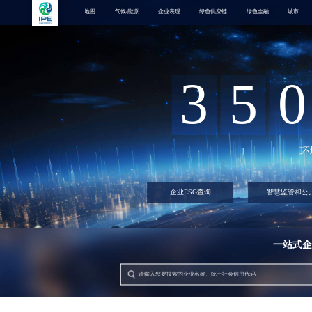
地图
气候/能源
企业表现
绿色供应链
绿色金融
城市
3
5
0
环
企业ESG查询
智慧监管和公
一站式企