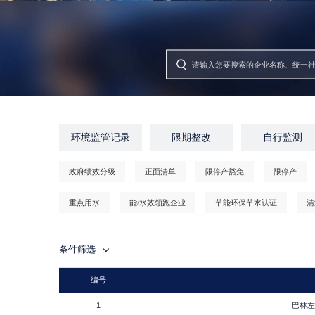
环境监管记录
限期整改
自行监测
政府绩效分级
正面清单
限停产豁免
限停产
重点用水
能/水效领跑企业
节能环保节水认证
清
条件筛选
编号
1
巴林左