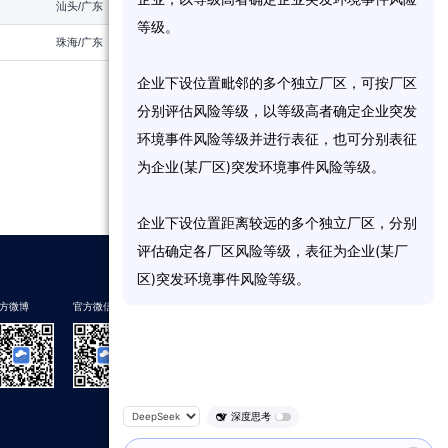
汕头/广东
2022
等
级
。
珠海/广东
2024
企
业
下
设
位
置
毗
邻
的
多
个
独
立
厂
区
，
可
按
厂
区
分
别
评
估
风
险
等
级
，
以
等
级
高
者
确
定
企
业
突
发
环
境
事
件
风
险
等
级
并
进
行
表
征
，
也
可
分
别
表
征
为
企
业
(
某
厂
区
)
突
发
环
境
事
件
风
险
等
级
。
企
业
下
设
位
置
距
离
较
远
的
多
个
独
立
厂
区
，
分
别
评
估
确
定
各
厂
区
风
险
等
级
，
表
征
为
企
业
(
某
厂
区
)
突
发
环
境
事
件
风
险
等
级
。
方微博
官方微信
下载蔚蓝地图
深度思考