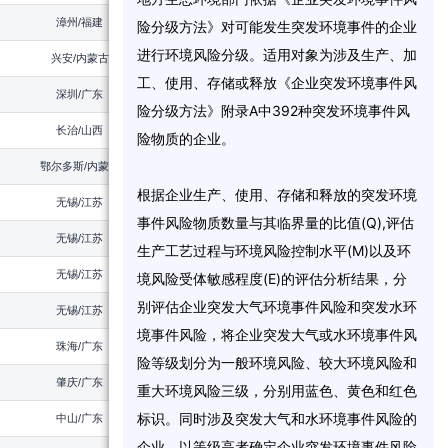
漳州/福建
2025
险
分
级
方
法
》
对
可
能
发
生
突
发
环
境
事
件
的
企
业
进
行
环
境
风
险
分
级
。
适
用
对
象
为
涉
及
生
产
、
加
兴安/内蒙古
2023
工
、
使
用
、
存
储
或
释
放
《
企
业
突
发
环
境
事
件
风
深圳/广东
2019
险
分
级
方
法
》
附
录
A
中
3
9
2
种
突
发
环
境
事
件
风
长治/山西
2020
险
物
质
的
企
业
。
鄂尔多斯/内蒙古
2021
根
据
企
业
生
产
、
使
用
、
存
储
和
释
放
的
突
发
环
境
无锡/江苏
2024
事
件
风
险
物
质
数
量
与
其
临
界
量
的
比
值
(
Q
)
,
评
估
无锡/江苏
2024
生
产
工
艺
过
程
与
环
境
风
险
控
制
水
平
(
M
)
以
及
环
无锡/江苏
2024
境
风
险
受
体
敏
感
程
度
(
E
)
的
评
估
分
析
结
果
，
分
别
评
估
企
业
突
发
大
气
环
境
事
件
风
险
和
突
发
水
环
无锡/江苏
2022
境
事
件
风
险
，
将
企
业
突
发
大
气
或
水
环
境
事
件
风
珠海/广东
2025
险
等
级
划
分
为
一
般
环
境
风
险
、
较
大
环
境
风
险
和
肇庆/广东
2024
重
大
环
境
风
险
三
级
，
分
别
用
蓝
色
、
黄
色
和
红
色
标
识
。
同
时
涉
及
突
发
大
气
和
水
环
境
事
件
风
险
的
中山/广东
2022
企
业
，
以
等
级
高
者
确
定
企
业
突
发
环
境
事
件
风
险