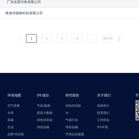
广东佳景印务有限公司
珠海市朗锋科技有限公司
1
2
3
4
…
10757
环境地图
IPE项目
研究报告
关于我们
官
空气质量
气候/能源
绿色供应链
机构简介
水质
蔚蓝大数据
水
联系我们
双碳
绿色供应链
气候行动
工作机会
企业
绿色金融
绿色金融
IPE年报
品牌/供应链
环境信息披露