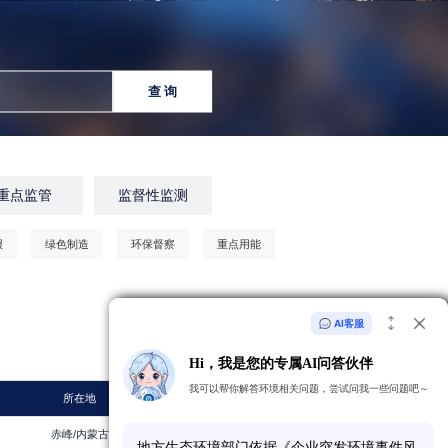
查 询
重点监管
监督性监测
报
绿色制造
环保督察
重点用能
AI客服
共
161348
家企业
Hi，我是您的专属AI问答伙伴
我可以帮你解答环境相关问题，尝试问我一些问题吧～
所在地
最近年份
赤峰/内蒙古
2022
地
方
生
态
环
境
部
门
依
据
《
企
业
突
发
环
境
事
件
风