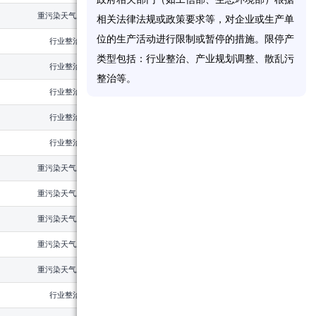
重污染天气应急
2020
相
关
法
律
法
规
或
政
策
要
求
等
，
对
企
业
或
生
产
单
位
的
生
产
活
动
进
行
限
制
或
暂
停
的
措
施
。
限
停
产
行业整治
2019
类
型
包
括
：
行
业
整
治
、
产
业
规
划
调
整
、
散
乱
污
行业整治
2015
整
治
等
。
行业整治
2018
行业整治
2018
行业整治
2018
重污染天气应急
2020
重污染天气应急
2019
重污染天气应急
2022
重污染天气应急
2019
重污染天气应急
2020
行业整治
2018