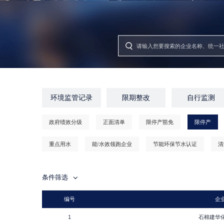
环境监管记录
限期整改
自行监测
政府绩效分级
正面清单
限停产豁免
限停产
重点用水
能/水效领跑企业
节能环保节水认证
清
条件筛选
编号
企
1
石棉建华