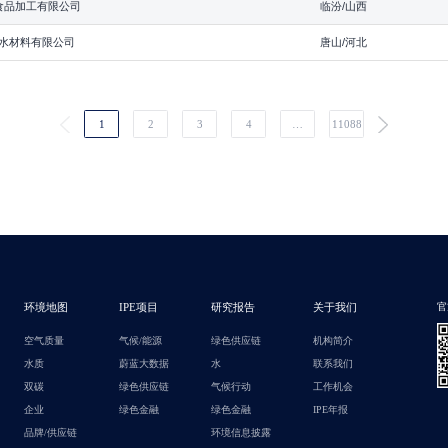
食品加工有限公司
临汾/山西
水材料有限公司
唐山/河北
1
2
3
4
…
11088
环境地图
IPE项目
研究报告
关于我们
官
空气质量
气候/能源
绿色供应链
机构简介
水质
蔚蓝大数据
水
联系我们
双碳
绿色供应链
气候行动
工作机会
企业
绿色金融
绿色金融
IPE年报
品牌/供应链
环境信息披露