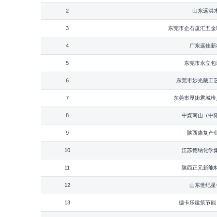
2
山东远洪
3
东莞市企石厦汇五金
4
广东远佳新
5
东莞市永立包
6
东莞市妙光藏工
7
东莞市厚街君城模
8
中煤南山（中
9
陕西康复产
10
江苏德纳化学
11
陕西正元新能
12
山东世纪星
13
德卡乐建筑节能