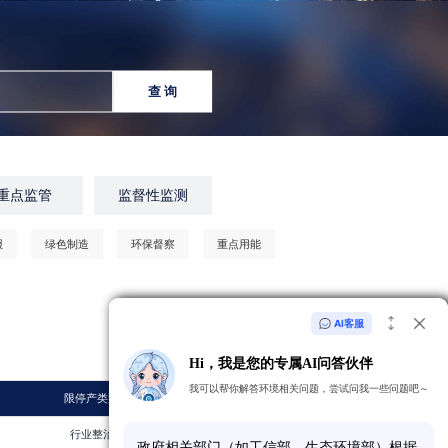
查 询
重点监管
监督性监测
报
绿色制造
环保督察
重点用能
AI客服
共
166316
家企业
Hi，我是您的专属AI问答伙伴
我可以帮你解答环境相关问题，尝试问我一些问题吧～
限停产类型
最近年份
行业整治
2026
政
府
相
关
部
门
（
如
工
信
部
、
生
态
环
境
部
）
根
据