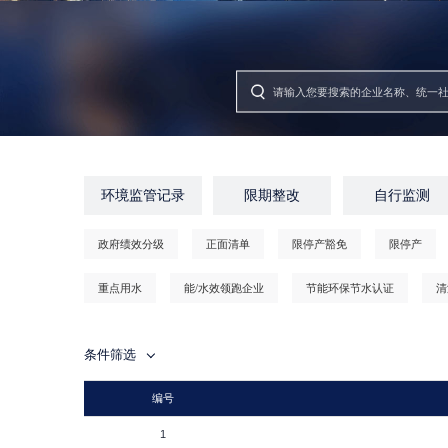
环境监管记录
限期整改
自行监测
政府绩效分级
正面清单
限停产豁免
限停产
重点用水
能/水效领跑企业
节能环保节水认证
清
条件筛选
编号
1