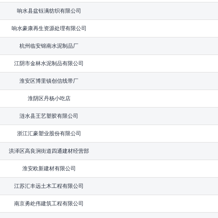
响水县盆钰满纺织有限公司
响水豪康再生资源处理有限公司
杭州临安锦南水泥制品厂
江阴市金林水泥制品有限公司
淮安区博里镇创信线带厂
淮阴区丹杨小吃店
涟水县王艺塑胶有限公司
浙江汇豪塑业股份有限公司
洪泽区高良涧街道四通建材经营部
淮安欧新建材有限公司
江苏汇丰远土木工程有限公司
南京勇屹伟建筑工程有限公司