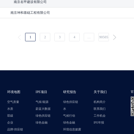
南京名甲建设有限公司
南京坤和基础工程有限公司
1
2
3
4
…
90505
环境地图
IPE项目
研究报告
关于我们
官
空气质量
气候/能源
绿色供应链
机构简介
水质
蔚蓝大数据
水
联系我们
双碳
绿色供应链
气候行动
工作机会
企业
绿色金融
绿色金融
IPE年报
品牌/供应链
环境信息披露