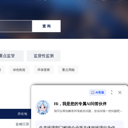
查 询
重点监管
监督性监测
报
绿色制造
环保督察
重点用能
AI客服
共
1357565
家企业
Hi，我是您的专属AI问答伙伴
我可以帮你解答环境相关问题，尝试问我一些问题吧～
所在地
年份
盐城/江苏
2026
生
态
环
境
部
门
根
据
企
业
等
主
体
的
环
境
行
为
信