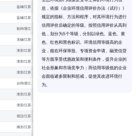
盐城/江苏
2026
息
，
依
据
《
企
业
环
境
信
用
评
价
办
法
（
试
行
）
》
规
定
的
指
标
、
方
法
和
程
序
，
对
其
环
境
行
为
进
行
盐城/江苏
2026
信
用
评
价
后
确
定
的
等
级
。
按
照
信
用
评
价
从
高
到
杭州/浙江
2026
低
，
划
分
为
5
个
等
级
，
分
别
以
绿
色
、
蓝
色
、
黄
无锡/江苏
2026
色
、
红
色
和
黑
色
标
识
。
环
境
信
用
等
级
高
的
企
业
，
能
在
环
保
审
批
、
专
项
资
金
申
请
、
融
资
信
贷
淮安/江苏
2026
等
方
面
享
受
优
惠
政
策
和
便
利
条
件
，
提
升
企
业
的
淮安/江苏
2026
社
会
形
象
和
市
场
竞
争
力
；
而
信
用
等
级
低
的
企
业
淮安/江苏
2026
会
面
临
诸
多
限
制
和
惩
戒
，
促
使
其
改
进
环
境
行
台州/浙江
2026
为
。
淮安/江苏
2026
淮安/江苏
2026
宿迁/江苏
2026
南京/江苏
2026