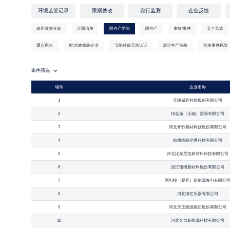
环境监管记录
限期整改
自行监测
企业反馈
政府绩效分级
正面清单
限停产豁免
限停产
事故/事件
安全监管
重点用水
能/水效领跑企业
节能环保节水认证
清洁生产审核
突发事件风险
条件筛选
编号
企业名称
1
无锡威旌科技股份有限公司
2
珀金斯（无锡）贸易有限公司
3
河北青竹画材科技股份有限公司
4
徐州德基交通科技有限公司
5
河北比尔尼克新材料科技有限公司
6
浙江诺维新材料股份有限公司
7
国电投（易县）新能源发电有限公
8
河北海艺乐器有限公司
9
河北天正能源集团股份有限公司
10
河北金力新能源科技有限公司