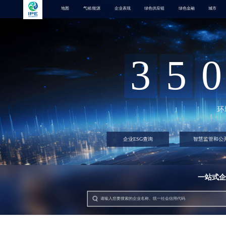
地图
气候/能源
企业表现
绿色供应链
绿色金融
城市
3
5
0
环
企业ESG查询
智慧监管和公
一站式企