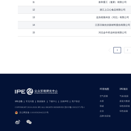
11
新和重工（蓬莱）有限公司
12
浙江上口心食品有限公司
13
远东梧集科技（河北）有限公司
14
江苏日御光伏新材料股份有限公司
15
河北金牛药业科技有限公司
1
2
环境地图
IPE项目
空气质量
气候/能源
水质
蔚蓝大数据
IPE公告
常见问题
数据服务
下载中心
法律声明
用户协议
双碳
绿色供应链
COPYRIGHT 2010-2026 IPE ALL RIGHTS RESERVED 京ICP备13032371号-1
企业
绿色金融
京公网安备 11010502042225号
品牌/供应链