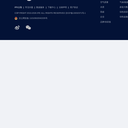
空气质量
气候/能
水质
蔚蓝大数
IPE公告
常见问题
数据服务
下载中心
法律声明
用户协议
双碳
绿色供应
COPYRIGHT 2010-2026 IPE ALL RIGHTS RESERVED 京ICP备13032371号-1
企业
绿色金融
京公网安备 11010502042225号
品牌/供应链