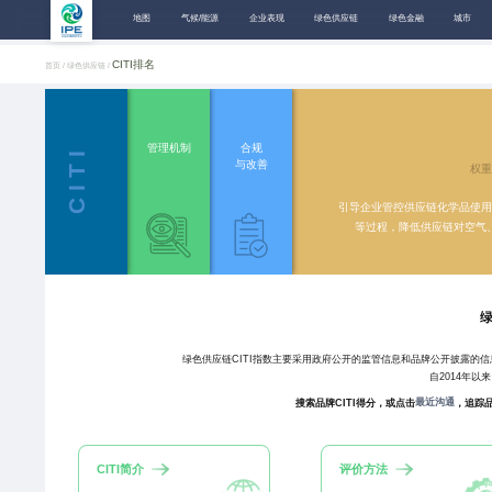
地图
气候/能源
企业表现
绿色供应链
绿色金融
城市
CITI排名
首页 /
绿色供应链 /
情况，对供应链已
管理机制
合规
复行动并披露进展
C I T I
与改善
权
%
响，
引导企业管控供应链化学品使
等过程，降低供应链对空气
绿
绿色供应链CITI指数主要采用政府公开的监管信息和品牌公开披露的
自2014年以
最近沟通
搜索品牌CITI得分，或点击
，追踪
CITI简介
评价方法