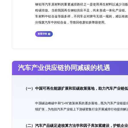
钢铝等汽车原材料的重要减排路径之一是使用再生材料以减少冶
程碳排放。当前我国再生钢铝供应不足，尚未形成一体化产业链
车材料中铝合金等级多样，不同车企对牌号无统一规则，难以有
分报废汽车中的铝合金，导致回收废铝多降级使用。
查看详情
汽车产业供应链协同减碳的机遇
（一）
中国可再生能源扩展和双碳政策落地，助力汽车产业链
中国碳达峰碳中和“1+N”政策体系的逐步落地，既为汽车产业链
续扩张，为包括汽车产业链上下游碳密集行业开展减排行动提供解
（二）
汽车产品碳足迹核算方法学和因子库加紧建设，护航企