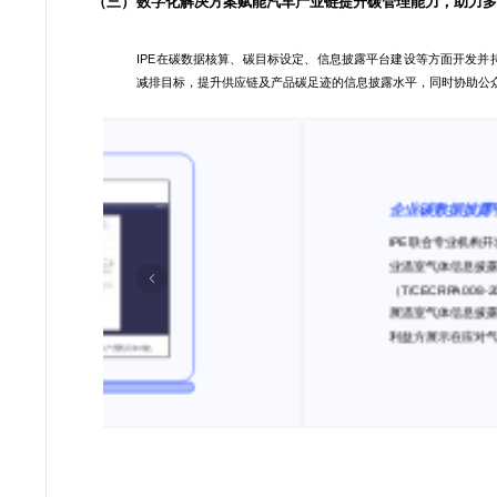
（三）
数字化解决方案赋能汽车产业链提升碳管理能力，助力
IPE在碳数据核算、碳目标设定、信息披露平台建设等方面开发
减排目标，提升供应链及产品碳足迹的信息披露水平，同时协助公
企业碳数据披露平台
IPE联合专业机构开发 “企业碳数据披露平台”，并基
业温室气体信息披露指引 第1部分：通则》团体标准
（T/CECRPA 008-2024）进行升级，协助企业先行
展温室气体信息披露，持续追踪排放绩效和减排进度
利益方展示在应对气候变化方面的积极行动。