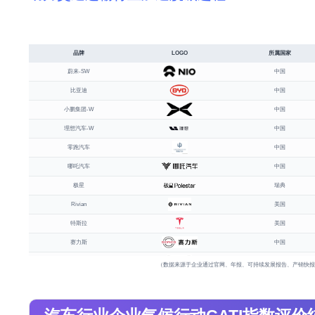
品牌
LOGO
所属国家
蔚来-SW
中国
比亚迪
中国
小鹏集团-W
中国
理想汽车-W
中国
零跑汽车
中国
哪吒汽车
中国
极星
瑞典
Rivian
美国
特斯拉
美国
赛力斯
中国
雷诺
法国
（数据来源于企业通过官网、年报、可持续发展报告、产销快报及
沃尔沃汽车
瑞典
江淮汽车
中国