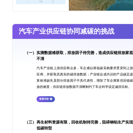
江铃汽车
中国
汽车产业供应链协同减碳的挑战
（一）
实测数据难获取，排放因子待完善，造成供应链排放家
不清
汽车产业链上游供应商众多，车企难以将低碳采购要求贯穿到上
应商，并获取其真实的碳排放数据；产业链达成共识的产品碳足
算标准缺失及部分排放因子不具代表性，增加了车企测算供应链
放的难度；供应链排放数据不清晰制约了车企科学设定减排目标。
查看详情
（三）
再生材料资源有限，回收机制待完善，阻碍钢铝生产实
低碳转型