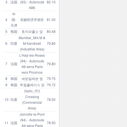
3
法国
(93) - Autoroute
82.10
A86
中
4
国-
东丽经济开发区
81.30
天津
5
韩国
효자파출소 앞
80.48
Mumbai_M/s M &
6
印度
M Kandivali
79.80
(Industrial Area)
L'Haÿ-les-Roses
(94) - Autoroute
7
法国
79.80
A6 sens Paris
vers Province
8
韩国
세븐일레븐 옆
79.75
9
韩国
투썸플레이스 앞
79.72
Delhi_ITO
Crossing
10
印度
78.50
(Commercial
Area)
Joinville-le-Pont
(94) - Autoroute
11
法国
78.50
A4 sens Paris