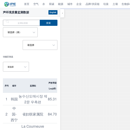
首页
空气
水
双碳
能源
城市
企业
品牌/供应链
垃圾
土壤
生物多
声环境质量监测数据
English
搜索
功能区筛选
声效等级
序号
城市
监测站
Leq(dB)
농수산도매시장 제
1
韩国
85.31
2문 우측편
中
2
国-
省妇联家属院
84.70
西宁
La Courneuve