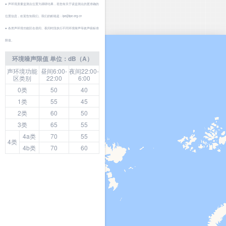
● 声环境质量监测点位置为调研结果，若您有关于该监测点的更准确的
位置信息，欢迎告知我们。我们的邮箱是：ipe@ipe.org.cn
● 各类声环境功能区在昼间、夜间时段执行不同环境噪声等效声级标准
限值。
环境噪声限值 单位：dB（A）
声环境功能
昼间6:00-
夜间22:00-
区类别
22:00
6:00
0类
50
40
1类
55
45
2类
60
50
3类
65
55
4a类
70
55
4类
4b类
70
60