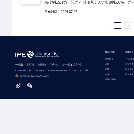
减少到19.1%，较差的城市从3.0%增加到5.0%，差
发布时间：2024-07-18
1
2
环境地图
IPE项目
空气质量
气候/能
水质
蔚蓝大数
IPE公告
常见问题
数据服务
下载中心
法律声明
用户协议
双碳
绿色供应
COPYRIGHT 2010-2026 IPE ALL RIGHTS RESERVED 京ICP备13032371号-1
企业
绿色金融
京公网安备 11010502042225号
品牌/供应链