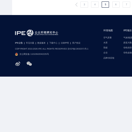
3
4
5
6
7
环境地图
IPE项目
空气质量
气候/能
水质
蔚蓝大数
IPE公告
常见问题
数据服务
下载中心
法律声明
用户协议
双碳
绿色供应
COPYRIGHT 2010-2026 IPE ALL RIGHTS RESERVED 京ICP备13032371号-1
企业
绿色金融
京公网安备 11010502042225号
品牌/供应链