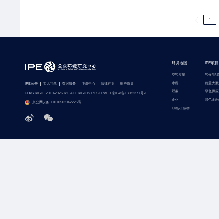
1
环境地图
IPE项目
空气质量
气候/能
水质
蔚蓝大数
IPE公告
常见问题
数据服务
下载中心
法律声明
用户协议
双碳
绿色供应
COPYRIGHT 2010-2026 IPE ALL RIGHTS RESERVED 京ICP备13032371号-1
企业
绿色金融
京公网安备 11010502042225号
品牌/供应链