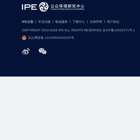
IPE公告
常见问题
数据服务
下载中心
法律声明
用户协议
COPYRIGHT 2010-2026 IPE ALL RIGHTS RESERVED 京ICP备13032371号-1
京公网安备 11010502042225号