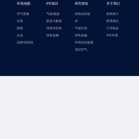
环境地图
IPE项目
研究报告
关于我们
空气质量
气候/能源
绿色供应链
机构简介
水质
蔚蓝大数据
水
联系我们
双碳
绿色供应链
气候行动
工作机会
企业
绿色金融
绿色金融
IPE年报
品牌/供应链
环境信息披露
清洁空气