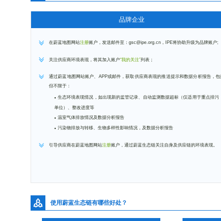
品牌企业
在蔚蓝地图网站
注册
账户，发送邮件至：gsc@ipe.org.cn，IPE将协助升级为品牌账户;
关注供应商环境表现，将其加入账户
“我的关注”
列表；
通过蔚蓝地图网站账户、APP或邮件，获取供应商表现的推送提示和数据分析报告，包
但不限于：
生态环境表现情况，如出现新的监管记录、自动监测数据超标（仅适用于重点排污
单位）、整改进度等
温室气体排放情况及数据分析报告
污染物排放与转移、生物多样性影响情况，及数据分析报告
引导供应商在蔚蓝地图网站
注册
账户，通过蔚蓝生态链关注自身及供应链的环境表现。
使用蔚蓝生态链有哪些好处？