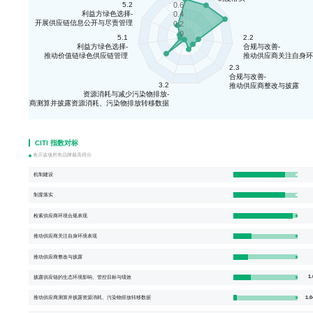
0.6
5.2
0.4
利益方绿色选择-
开展供应链信息公开与尽责管理
0.2
0
5.1
2.2
利益方绿色选择-
合规与改善-
推动价值链绿色供应链管理
推动供应商关注自身环
2.3
合规与改善-
3.2
推动供应商整改与披露
资源消耗与减少污染物排放-
推动供应商测算并披露资源消耗、污染物排放转移数据
CITI 指数对标
表示该项所有品牌最高得分
机制建设
制度落实
检索供应商环境合规表现
推动供应商关注自身环境表现
推动供应商整改与披露
1.
披露供应链的生态环境影响、管控目标与绩效
1.0
推动供应商测算并披露资源消耗、污染物排放转移数据