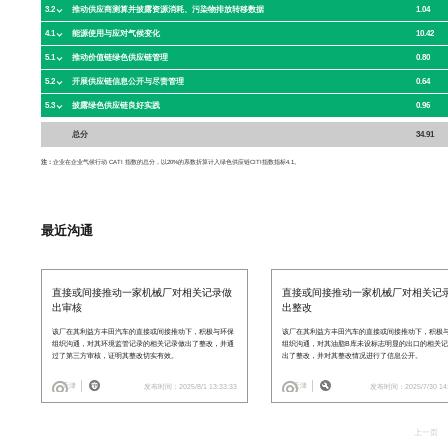
3.2
1.04
推动供应商测算并披露资源消耗、污染物排放转移数据
4.1
10.42
能源使用与应对气候变化
5.1
0.80
推动价值链绿色供应链管理
5.2
0.64
开展供应链信息公开与尽责管理
5.3
0.96
披露绿色供应链良好实践
总分
34.91
注：
企业在企业气候行动 CATI 指数的总分，以20%的系数折算计入绿色供应链CITI指数指标4.1。
最近沟通
直接或间接推动一家机械厂对相关记录做
直接或间接推动一家机械厂对相关记
出审核
出整改
该厂在其利益方丰田汽车的直接或间接推动下，积极与环保
该厂在其利益方丰田汽车的直接或间接推动下，积极
组织沟通，对其环境监管记录的相关记录做出了整改，并通
组织沟通，对其油脂B库未设标志明显的出口的相关
过了第三方审核，证明其整改切实有效。
出了整改，并对其整改情况进行了信息公开。
天津
天津
发布时间：2025/8/1 13:33:33
发布时间：2025/7/30 14:
上一页