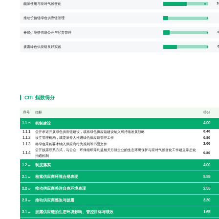
1
能源使用与应对气候变化
推动价值链绿色供应链管理
0
开展供应链信息公开与尽责管理
0
披露绿色供应链良好实践
CITI 指数得分
序号
指标
得分
1.1
4.00
机制建设
1.1.1
0.40
公开承诺开展绿色供应链建设，或将绿色供应链建设纳入可持续发展战略
1.1.2
0.80
设立管理机构，或委派专人推进绿色供应链管理工作
1.1.3
2.00
将绿色采购要求纳入供应商行为准则等书面文件
公开披露联系方式，与公众、环保组织等利益相关方就企业的生态环境保护与应对气候变化工作建立常态化
1.1.4
0.80
沟通机制
1.2
4.00
制度落实
2.1
5.55
检索供应商环境合规表现
2.2
2.55
推动供应商关注自身环境表现
2.3
3.30
推动供应商整改与披露
3.1
1.65
披露供应链的生态环境影响、管控目标与绩效