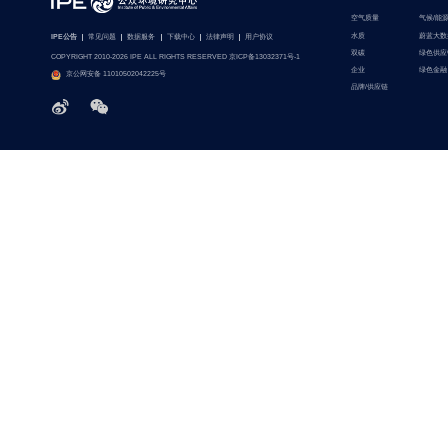
空气质量
气候/能
水质
蔚蓝大数
IPE公告
常见问题
数据服务
下载中心
法律声明
用户协议
双碳
绿色供应
COPYRIGHT 2010-2026 IPE ALL RIGHTS RESERVED 京ICP备13032371号-1
企业
绿色金融
京公网安备 11010502042225号
品牌/供应链