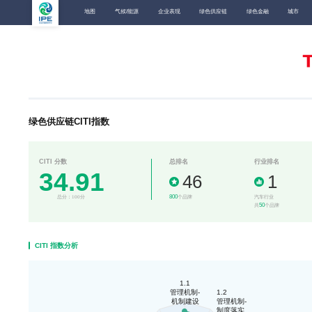
地图
气候/能源
企业表现
绿色供应链
绿色金融
城市
绿色供应链CITI指数
CITI 分数
总排名
行业排名
34.91
46
1
800
总分：100分
个品牌
汽车行业
50
共
个品牌
CITI 指数分析
1.1
管理机制-
1.2
机制建设
管理机制-
制度落实