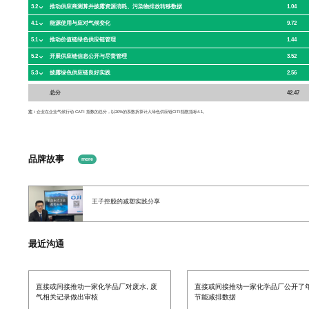
3.2
1.04
推动供应商测算并披露资源消耗、污染物排放转移数据
4.1
9.72
能源使用与应对气候变化
5.1
1.44
推动价值链绿色供应链管理
5.2
3.52
开展供应链信息公开与尽责管理
5.3
2.56
披露绿色供应链良好实践
总分
42.47
注：
企业在企业气候行动 CATI 指数的总分，以20%的系数折算计入绿色供应链CITI指数指标4.1。
品牌故事
more
王子控股的减塑实践分享
最近沟通
直接或间接推动一家化学品厂对废水, 废
直接或间接推动一家化学品厂公开了
气相关记录做出审核
节能减排数据