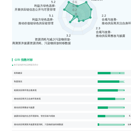
0.6
5.2
0.4
利益方绿色选择-
开展供应链信息公开与尽责管理
0.2
0
5.1
2.2
利益方绿色选择-
合规与改善-
推动价值链绿色供应链管理
推动供应商关注自身环
2.3
合规与改善-
3.2
推动供应商整改与披露
资源消耗与减少污染物排放-
推动供应商测算并披露资源消耗、污染物排放转移数据
CITI 指数对标
表示该项所有品牌最高得分
机制建设
制度落实
检索供应商环境合规表现
推动供应商关注自身环境表现
推动供应商整改与披露
1.
披露供应链的生态环境影响、管控目标与绩效
1.0
推动供应商测算并披露资源消耗、污染物排放转移数据