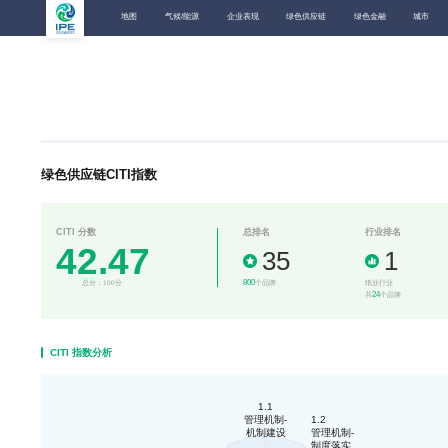
地图
气候/能源
企业表现
绿色供应链
绿色金融
城市
绿色供应链CITI指数
CITI 分数
总排名
行业排名
42.47
35
1
800
总分：100分
个品牌
纸业行业
24
共
个品牌
CITI 指数分析
1.1
管理机制-
1.2
机制建设
管理机制-
制度落实