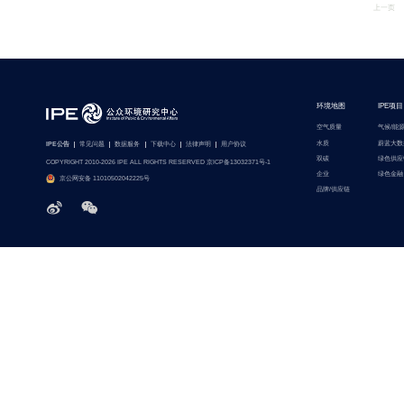
上一页
环境地图
IPE项目
空气质量
气候/能
水质
蔚蓝大数
IPE公告
常见问题
数据服务
下载中心
法律声明
用户协议
双碳
绿色供应
COPYRIGHT 2010-2026 IPE ALL RIGHTS RESERVED 京ICP备13032371号-1
企业
绿色金融
京公网安备 11010502042225号
品牌/供应链