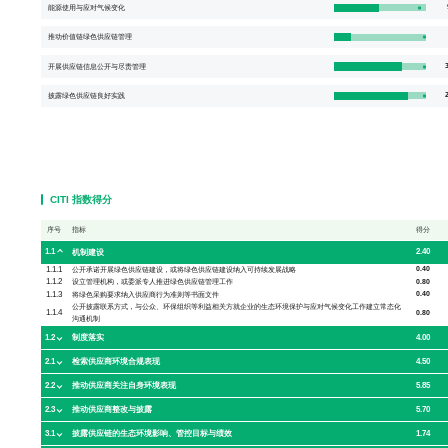
能源使用与应对气候变化
推动价值链绿色供应链管理
3
开展供应链信息公开与尽责管理
2
披露绿色供应链良好实践
CITI 指数得分
序号
指标
得分
1.1
2.40
机制建设
1.1.1
0.40
公开承诺开展绿色供应链建设，或将绿色供应链建设纳入可持续发展战略
1.1.2
0.80
设立管理机构，或委派专人推进绿色供应链管理工作
1.1.3
0.40
将绿色采购要求纳入供应商行为准则等书面文件
公开披露联系方式，与公众、环保组织等利益相关方就企业的生态环境保护与应对气候变化工作建立常态化
1.1.4
0.80
沟通机制
1.2
4.00
制度落实
2.1
4.50
检索供应商环境合规表现
2.2
5.85
推动供应商关注自身环境表现
2.3
5.70
推动供应商整改与披露
3.1
1.74
披露供应链的生态环境影响、管控目标与绩效