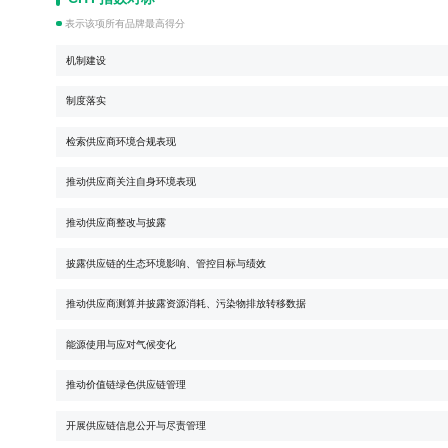
表示该项所有品牌最高得分
机制建设
制度落实
检索供应商环境合规表现
推动供应商关注自身环境表现
推动供应商整改与披露
披露供应链的生态环境影响、管控目标与绩效
推动供应商测算并披露资源消耗、污染物排放转移数据
能源使用与应对气候变化
推动价值链绿色供应链管理
开展供应链信息公开与尽责管理