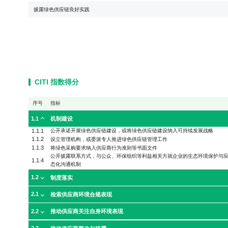
披露绿色供应链良好实践
CITI 指数得分
序号
指标
1.1
机制建设
1.1.1
公开承诺开展绿色供应链建设，或将绿色供应链建设纳入可持续发展战略
1.1.2
设立管理机构，或委派专人推进绿色供应链管理工作
1.1.3
将绿色采购要求纳入供应商行为准则等书面文件
公开披露联系方式，与公众、环保组织等利益相关方就企业的生态环境保护与
1.1.4
态化沟通机制
1.2
制度落实
2.1
检索供应商环境合规表现
2.2
推动供应商关注自身环境表现