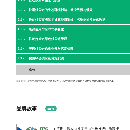
2.3
推动供应商整改与披露
3.1
披露供应链的生态环境影响、管控目标与绩效
3.2
推动供应商测算并披露资源消耗、污染物排放转移数据
4.1
能源使用与应对气候变化
5.1
推动价值链绿色供应链管理
5.2
开展供应链信息公开与尽责管理
5.3
披露绿色供应链良好实践
总分
注：
企业在企业气候行动 CATI 指数的总分，以20%的系数折算计入绿色供应链CITI指数指标4.1。
品牌故事
more
宝洁携手供应商和零售商积极推进运输减排