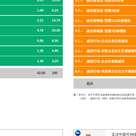
8.25
15.00
3.1
碳目标设定-范围1&2目标
1.69
6.24
3.2
碳目标设定-范围3目标
2.21
19.76
4.1
碳目标绩效-范围1&2目标绩效
9.78
20.00
4.2
碳目标绩效-范围3目标绩效
0.80
8.00
5.1
减排行动-企业自身运营减排
1.28
4.80
5.2
减排行动-关联企业自主开展碳管
1.44
3.20
5.3
减排行动-企业价值链减排
5.4
减排行动-供应商企业自主开展碳
42.00
100
总分
注：
评分中，由于不同行业直接和间接的热点排放源不同，一
（12%）、减排行动（43%）依据不同行业参考值或实
宝洁中国可持