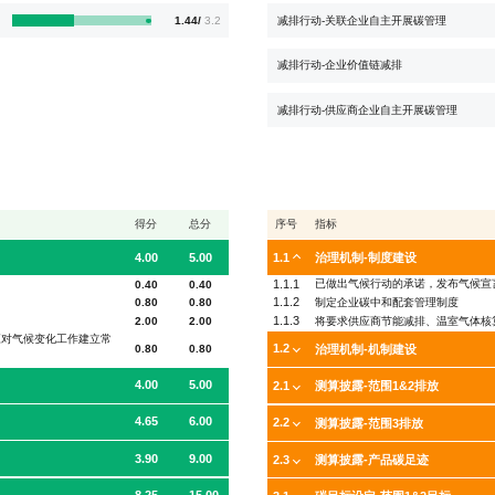
减排行动-关联企业自主开展碳管理
1.44/
3.2
减排行动-企业价值链减排
减排行动-供应商企业自主开展碳管理
得分
总分
序号
指标
4.00
5.00
1.1
治理机制-制度建设
1.1.1
已做出气候行动的承诺，发布气候宣
0.40
0.40
1.1.2
制定企业碳中和配套管理制度
0.80
0.80
1.1.3
将要求供应商节能减排、温室气体核
2.00
2.00
应对气候变化工作建立常
1.2
0.80
0.80
治理机制-机制建设
4.00
5.00
2.1
测算披露-范围1&2排放
4.65
6.00
2.2
测算披露-范围3排放
3.90
9.00
2.3
测算披露-产品碳足迹