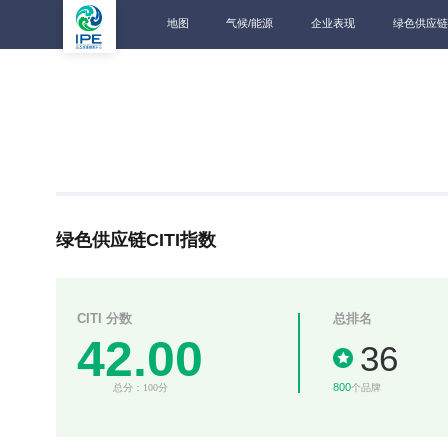
地图
气候/能源
企业表现
绿色供应链
绿色供应链CITI指数
CITI 分数
总排名
42.00
36
800
总分：100分
个品牌