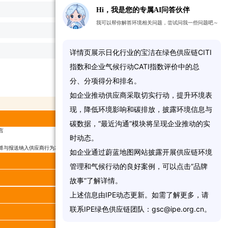
Hi，我是您的专属AI问答伙伴
1/
6
我可以帮你解答环境相关问题，尝试问我一些问题吧～
5.5/
7
详
情
页
展
示
日
化
行
业
的
宝
洁
在
绿
色
供
应
链
C
I
T
I
1/
17
指
数
和
企
业
气
候
行
动
C
A
T
I
指
数
评
价
中
的
总
分
、
分
项
得
分
和
排
名
。
CATI 指数得分
如
企
业
推
动
供
应
商
采
取
切
实
行
动
，
提
升
环
境
表
得分
总分
现
，
降
低
环
境
影
响
和
碳
排
放
，
披
露
环
境
信
息
与
4.00
5.00
碳
数
据
，
“
最
近
沟
通
”
模
块
将
呈
现
企
业
推
动
的
实
言
2.00
2.00
时
动
态
。
1.00
1.00
算与报送纳入供应商行为准则等书面文件
1.00
2.00
如
企
业
通
过
蔚
蓝
地
图
网
站
披
露
开
展
供
应
链
环
境
5.00
5.00
管
理
和
气
候
行
动
的
良
好
案
例
，
可
以
点
击
“
品
牌
6.00
10.00
故
事
”
了
解
详
情
。
上
述
信
息
由
I
P
E
动
态
更
新
。
如
需
了
解
更
多
，
请
3.50
5.00
联
系
I
P
E
绿
色
供
应
链
团
队
：
g
s
c
@
i
p
e
.
o
r
g
.
c
n
。
0.00
6.00