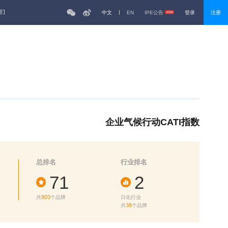
们
中文
EN
IPE公告
登录
注册
企业气候行动CATI指数
总排名
行业排名
71
2
903
共
个品牌
日化行业
38
共
个品牌