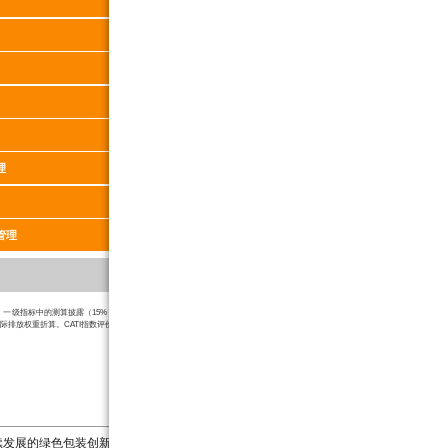
6.00
7.00
5.00
7.00
5.00
6.00
3.00
6.00
6.50
13.00
1.00
6.00
理
5.50
7.00
1.00
17.00
管理
48.90
100
级指标中的测算披露（15%，产品碳足迹指标2.3.1（6%）不纳入折算）、碳目标设定（14%）、碳目标绩效
际排放权重折算。CATI指数评价权重参考值详见
《CATI指数评价指南》
。
续发展的绿色包装创新及供应链网络创新