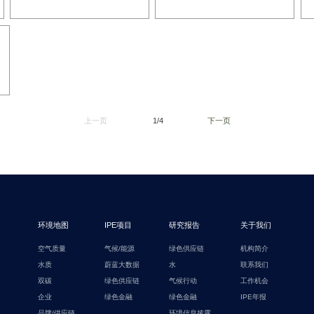
上一页
1/4
下一页
环境地图
IPE项目
研究报告
关于我们
空气质量
气候/能源
绿色供应链
机构简介
水质
蔚蓝大数据
水
联系我们
双碳
绿色供应链
气候行动
工作机会
企业
绿色金融
绿色金融
IPE年报
品牌/供应链
环境信息披露