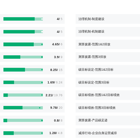
治理机制-制度建设
4/
5
治理机制-机制建设
4/
5
测算披露-范围1&2排放
4.65/
6
测算披露-范围3排放
3.9/
9
碳目标设定-范围1&2目标
8.25/
15
碳目标设定-范围3目标
1.69/
6.24
碳目标绩效-范围1&2目标绩效
2.21/
19.76
碳目标绩效-范围3目标绩效
9.78/
20
测算披露-产品碳足迹
0.8/
8
减排行动-企业自身运营减排
1.28/
4.8