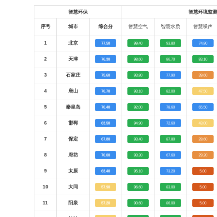
智慧环保
智慧环境监
序号
城市
综合分
智慧空气
智慧水质
智慧噪声
1
北京
77.50
99.40
93.80
74.80
2
天津
76.30
98.60
86.70
83.10
3
石家庄
75.60
93.80
77.90
39.60
4
唐山
70.70
93.10
82.00
47.50
5
秦皇岛
70.40
92.00
78.60
65.50
6
邯郸
63.50
94.90
72.60
43.00
7
保定
67.80
93.40
87.80
28.60
8
廊坊
70.00
93.30
67.60
29.20
9
太原
63.40
95.10
73.20
5.00
10
大同
57.90
96.60
83.00
5.00
11
阳泉
57.20
90.60
86.00
5.00