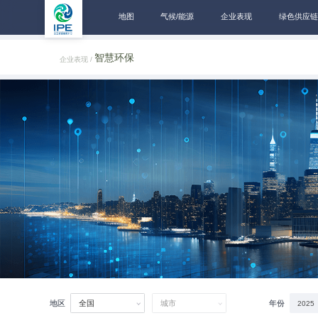
地图
气候/能源
企业表现
绿色供应链
智慧环保
企业表现 /
地区
年份
全国
城市