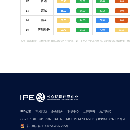
12
长治
58.40
95.30
87.40
5.00
13
晋城
68.10
89.00
80.10
5.00
14
临汾
54.70
96.70
78.90
5.00
15
呼和浩特
59.70
91.70
70.90
52.00
说明：城市智慧环保指数以环保重点城市为评估对象，以公开的环境信息为基础，评估城市应用大数据、物联网
IPE公告
常见问题
数据服务
下载中心
法律声明
用户协议
COPYRIGHT 2010-2026 IPE ALL RIGHTS RESERVED 京ICP备13032371号-1
京公网安备 11010502042225号