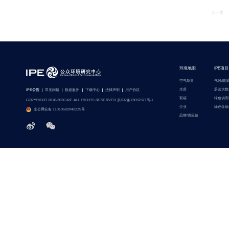
上一页
环境地图
IPE项目
空气质量
气候/能
水质
蔚蓝大数
IPE公告
常见问题
数据服务
下载中心
法律声明
用户协议
双碳
绿色供应
COPYRIGHT 2010-2026 IPE ALL RIGHTS RESERVED 京ICP备13032371号-1
企业
绿色金融
京公网安备 11010502042225号
品牌/供应链