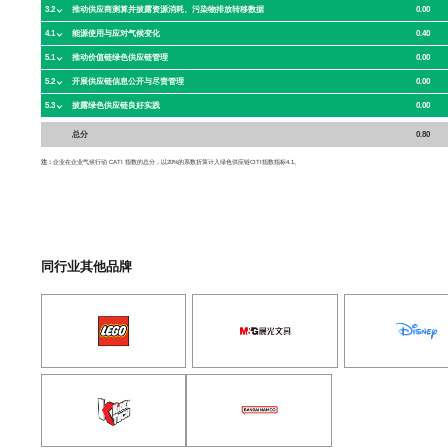
3.2
0.00
推动供应商测算并披露资源消耗、污染物排放转移数据
4.1
0.40
能源使用与应对气候变化
5.1
0.00
推动价值链绿色供应链管理
5.2
0.00
开展供应链信息公开与尽责管理
5.3
0.00
披露绿色供应链良好实践
总分
0.80
注：
企业在企业气候行动 CATI 指数的总分，以20%的系数折算计入绿色供应链CITI指数指标4.1。
同行业其他品牌