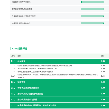
能源使用与应对气候变化
推动价值链绿色供应链管理
开展供应链信息公开与尽责管理
披露绿色供应链良好实践
CITI 指数得分
序号
指标
得分
1.1
0.40
机制建设
1.1.1
0.40
公开承诺开展绿色供应链建设，或将绿色供应链建设纳入可持续发展战略
1.1.2
0.00
设立管理机构，或委派专人推进绿色供应链管理工作
1.1.3
0.00
将绿色采购要求纳入供应商行为准则等书面文件
公开披露联系方式，与公众、环保组织等利益相关方就企业的生态环境保护与应对气候变化工作建立常态化
1.1.4
0.00
沟通机制
1.2
0.00
制度落实
2.1
0.00
检索供应商环境合规表现
2.2
0.00
推动供应商关注自身环境表现
2.3
0.00
推动供应商整改与披露
3.1
0.00
披露供应链的生态环境影响、管控目标与绩效