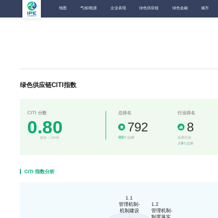
地图
气候/能源
企业表现
绿色供应链
绿色金融
城市
绿色供应链CITI指数
CITI 分数
总排名
行业排名
0.80
792
8
800
总分：100分
个品牌
玩具行业
8
共
个品牌
CITI 指数分析
1.1
管理机制-
1.2
机制建设
管理机制-
制度落实