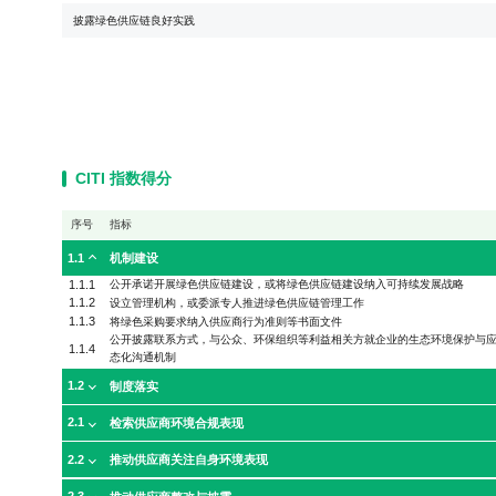
披露绿色供应链良好实践
CITI 指数得分
序号
指标
1.1
机制建设
1.1.1
公开承诺开展绿色供应链建设，或将绿色供应链建设纳入可持续发展战略
1.1.2
设立管理机构，或委派专人推进绿色供应链管理工作
1.1.3
将绿色采购要求纳入供应商行为准则等书面文件
公开披露联系方式，与公众、环保组织等利益相关方就企业的生态环境保护与
1.1.4
态化沟通机制
1.2
制度落实
2.1
检索供应商环境合规表现
2.2
推动供应商关注自身环境表现