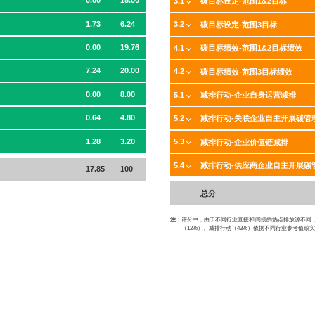
0.00
15.00
3.1
碳目标设定-范围1&2目标
1.73
6.24
3.2
碳目标设定-范围3目标
0.00
19.76
4.1
碳目标绩效-范围1&2目标绩效
7.24
20.00
4.2
碳目标绩效-范围3目标绩效
0.00
8.00
5.1
减排行动-企业自身运营减排
0.64
4.80
5.2
减排行动-关联企业自主开展碳管
1.28
3.20
5.3
减排行动-企业价值链减排
5.4
减排行动-供应商企业自主开展碳
17.85
100
总分
注：
评分中，由于不同行业直接和间接的热点排放源不同，一
（12%）、减排行动（43%）依据不同行业参考值或实