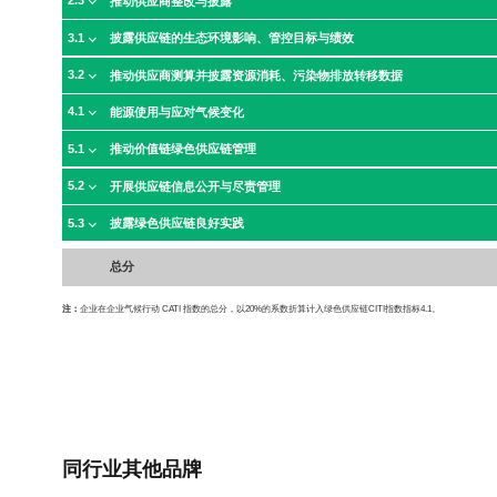
2.3
推动供应商整改与披露
3.1
披露供应链的生态环境影响、管控目标与绩效
3.2
推动供应商测算并披露资源消耗、污染物排放转移数据
4.1
能源使用与应对气候变化
5.1
推动价值链绿色供应链管理
5.2
开展供应链信息公开与尽责管理
5.3
披露绿色供应链良好实践
总分
注：
企业在企业气候行动 CATI 指数的总分，以20%的系数折算计入绿色供应链CITI指数指标4.1。
同行业其他品牌