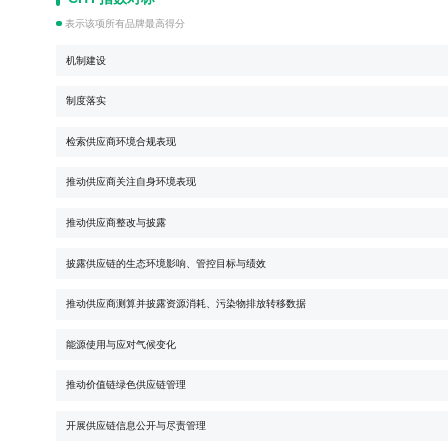
表示该项所有品牌最高得分
机制建设
制度落实
检索供应商环境合规表现
推动供应商关注自身环境表现
推动供应商整改与披露
披露供应链的生态环境影响、管控目标与绩效
推动供应商测算并披露资源消耗、污染物排放转移数据
能源使用与应对气候变化
推动价值链绿色供应链管理
开展供应链信息公开与尽责管理