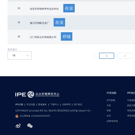
在业
13
信宜市利智种养专业合作社
在业
14
蓬江区炜帆五金厂
存续
15
江门市际云灯饰有限公司
每页显示
1
2
环境地图
IPE项
空气质量
气候/能
IPE公告
常见问题
数据服务
下载中心
法律声明
用户协议
水质
蔚蓝大
COPYRIGHT 2010-2026 IPE ALL RIGHTS RESERVED 京ICP备13032371号-1
双碳
绿色供
企业
绿色金
京公网安备 11010502042225号
品牌/供应链