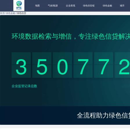
地图
气候/能源
企业表现
绿色供应链
绿色金融
城市
首页/
绿色金融 /
绿色信贷
环境数据
与
，专注绿色信贷
检索
增信
解
3
5
0
7
7
企业监管记录总数
全流程助力绿色信