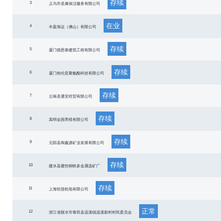
存续
3
义乌市圣康保洁服务有限公司
在业
4
丰盈海运（佛山）有限公司
存续
5
厦门德恩泰建筑工程有限公司
存续
6
厦门柏伦亚聚氨酯科技有限公司
存续
7
云南圣通安经贸有限公司
存续
8
嵩明金国养殖有限公司
存续
9
元阳县闽鑫源矿业发展有限公司
存续
10
建水县建恒铜铁多金属选矿厂
存续
11
上海恒迎机电有限公司
正常
12
浙江省丽水市青田县温溪镇温溪新村村民委员会