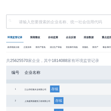
环境监管记录
限期整改
自动监测
企业反馈
排放数据
重点监
政府绩效分级
正面清单
限停产豁免
清洁生产审核
突发事件风险
双随机
限停产
事故/事件
共
家企业，
其中
家有环境监管记录
25625570
1814088
编号
企业名称
存续
1
江山市旺顺木业有限公司
存续
2
上海盛博源建筑工程有限公司