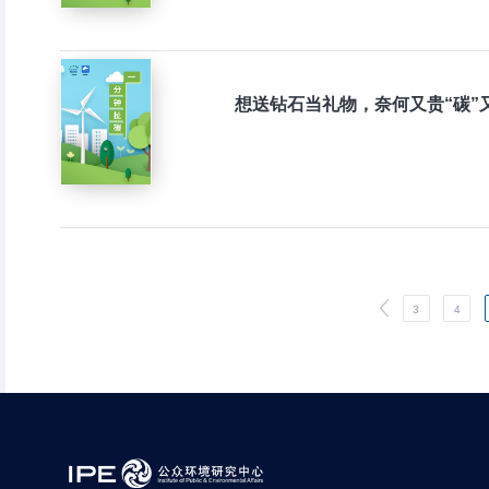
想送钻石当礼物，奈何又贵“碳”
3
4