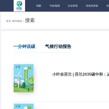
地图
气候/能源
企业表现
绿色供应链
绿
搜索
首页 /
研究报告 /
一分钟说碳
气候行动报告
小叶在芬兰 | 芬兰2035碳中