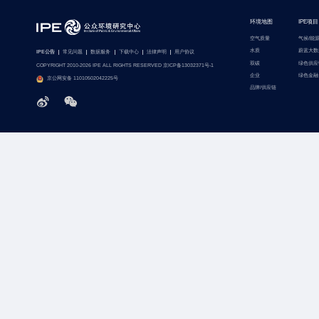
环境地图
IPE项目
空气质量
气候/能
水质
蔚蓝大数
IPE公告
常见问题
数据服务
下载中心
法律声明
用户协议
双碳
绿色供应
COPYRIGHT 2010-2026 IPE ALL RIGHTS RESERVED 京ICP备13032371号-1
企业
绿色金融
京公网安备 11010502042225号
品牌/供应链