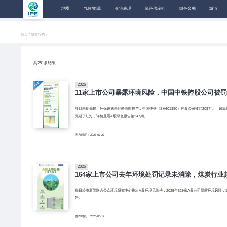
地图
气候/能源
企业表现
绿色供应链
绿色金融
城市
首页 /
研究报告 /
共
251
条结果
2026
11家上市公司暴露环境风险，中国中铁控股公司被罚20
项目未批先建、环保设施未经验收即投产，中国中铁（SH601390）控股公司被罚208万元；超标排放
亮起了红灯，详情且看A股绿色报告第247期。
发布时间：2026-07-27
2026
164家上市公司去年环境处罚记录未消除，煤炭行业超
每日经济新闻联合公众环境研究中心推出A股环境风险榜，2025年629家A股公司暴露环境风险，
告。
发布时间：2026-06-12