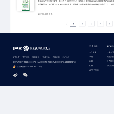
未按合法方式排放污染物，仕佳光子（SH688313）控股公司被罚20万元；以逃避监管的方式排放大
公司被罚约11.67万元?? 2026年4月第三周，哪些上市公司的环境保护与信披责任亮起了红灯？
发布时间：2026-04-21
1
2
3
4
5
环境地图
IPE项目
空气质量
气候/能
水质
蔚蓝大数
IPE公告
常见问题
数据服务
下载中心
法律声明
用户协议
双碳
绿色供应
COPYRIGHT 2010-2026 IPE ALL RIGHTS RESERVED 京ICP备13032371号-1
企业
绿色金融
京公网安备 11010502042225号
品牌/供应链