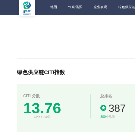
地图
气候/能源
企业表现
绿色供应链
绿色供应链CITI指数
CITI 分数
总排名
13.76
387
800
总分：100分
个品牌