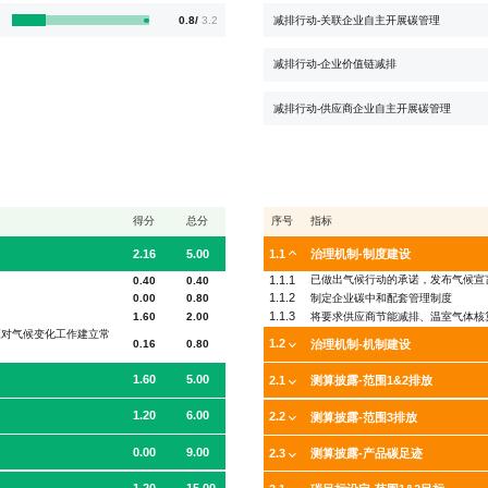
减排行动-关联企业自主开展碳管理
0.8/
3.2
减排行动-企业价值链减排
减排行动-供应商企业自主开展碳管理
得分
总分
序号
指标
2.16
5.00
1.1
治理机制-制度建设
1.1.1
已做出气候行动的承诺，发布气候宣
0.40
0.40
1.1.2
制定企业碳中和配套管理制度
0.00
0.80
1.1.3
将要求供应商节能减排、温室气体核
1.60
2.00
应对气候变化工作建立常
1.2
0.16
0.80
治理机制-机制建设
1.60
5.00
2.1
测算披露-范围1&2排放
1.20
6.00
2.2
测算披露-范围3排放
0.00
9.00
2.3
测算披露-产品碳足迹