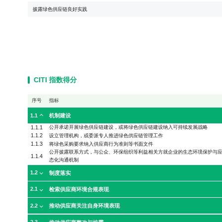
披露绿色供应链良好实践
CITI 指数得分
序号
指标
1.1
机制建设
1.1.1
公开承诺开展绿色供应链建设，或将绿色供应链建设纳入可持续发展战略
1.1.2
设立管理机构，或委派专人推进绿色供应链管理工作
1.1.3
将绿色采购要求纳入供应商行为准则等书面文件
公开披露联系方式，与公众、环保组织等利益相关方就企业的生态环境保护与
1.1.4
态化沟通机制
1.2
制度落实
2.1
检索供应商环境合规表现
2.2
推动供应商关注自身环境表现