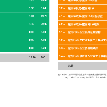
1.20
15.00
3.1
碳目标设定-范围1&2目标
1.30
6.24
3.2
碳目标设定-范围3目标
1.04
19.76
4.1
碳目标绩效-范围1&2目标绩效
4.46
20.00
4.2
碳目标绩效-范围3目标绩效
0.00
8.00
5.1
减排行动-企业自身运营减排
0.00
4.80
5.2
减排行动-关联企业自主开展碳管
0.80
3.20
5.3
减排行动-企业价值链减排
5.4
减排行动-供应商企业自主开展碳
13.76
100
总分
注：
评分中，由于不同行业直接和间接的热点排放源不同，一
（12%）、减排行动（43%）依据不同行业参考值或实