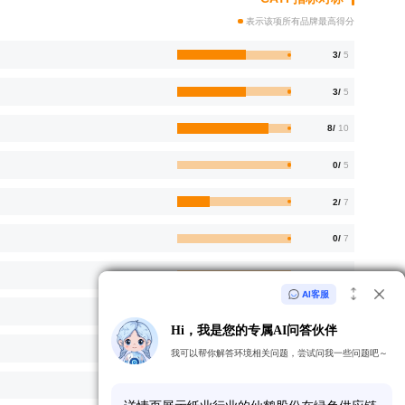
表示该项所有品牌最高得分
3/
5
3/
5
8/
10
0/
5
2/
7
0/
7
0/
6
AI客服
0/
6
Hi，我是您的专属AI问答伙伴
4.5/
6
我可以帮你解答环境相关问题，尝试问我一些问题吧～
3/
13