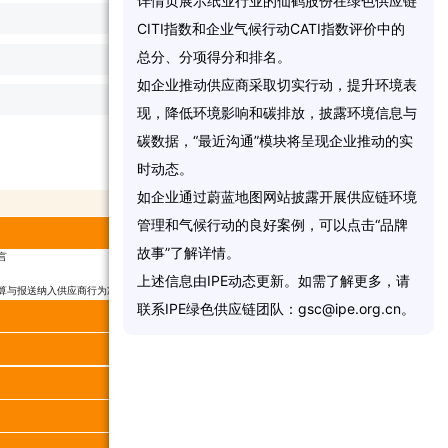
详
情
页
展
示
纸
业
行
业
的
仙
鹤
股
份
在
绿
色
供
应
链
1/
6
C
I
T
I
指
数
和
企
业
气
候
行
动
C
A
T
I
指
数
评
价
中
的
总
分
、
分
项
得
分
和
排
名
。
0.5/
7
如
企
业
推
动
供
应
商
采
取
切
实
行
动
，
提
升
环
境
表
0/
17
现
，
降
低
环
境
影
响
和
碳
排
放
，
披
露
环
境
信
息
与
碳
数
据
，
“
最
近
沟
通
”
模
块
将
呈
现
企
业
推
动
的
实
CATI 指数得分
时
动
态
。
如
企
业
通
过
蔚
蓝
地
图
网
站
披
露
开
展
供
应
链
环
境
得分
总分
管
理
和
气
候
行
动
的
良
好
案
例
，
可
以
点
击
“
品
牌
3.00
5.00
故
事
”
了
解
详
情
。
言
2.00
2.00
1.00
1.00
上
述
信
息
由
I
P
E
动
态
更
新
。
如
需
了
解
更
多
，
请
算与报送纳入供应商行为准则等书面文件
0.00
2.00
联
系
I
P
E
绿
色
供
应
链
团
队
：
g
s
c
@
i
p
e
.
o
r
g
.
c
n
。
3.00
5.00
8.00
10.00
0.00
5.00
4.50
6.00