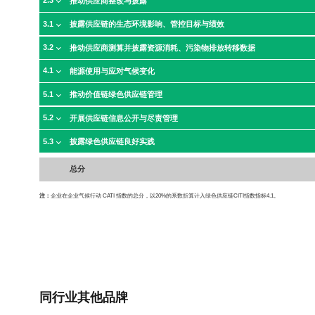
2.3
推动供应商整改与披露
3.1
披露供应链的生态环境影响、管控目标与绩效
3.2
推动供应商测算并披露资源消耗、污染物排放转移数据
4.1
能源使用与应对气候变化
5.1
推动价值链绿色供应链管理
5.2
开展供应链信息公开与尽责管理
5.3
披露绿色供应链良好实践
总分
注：
企业在企业气候行动 CATI 指数的总分，以20%的系数折算计入绿色供应链CITI指数指标4.1。
同行业其他品牌