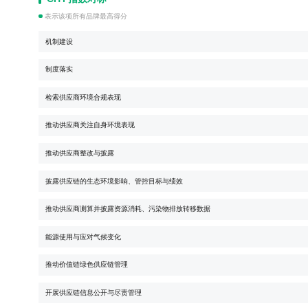
表示该项所有品牌最高得分
机制建设
制度落实
检索供应商环境合规表现
推动供应商关注自身环境表现
推动供应商整改与披露
披露供应链的生态环境影响、管控目标与绩效
推动供应商测算并披露资源消耗、污染物排放转移数据
能源使用与应对气候变化
推动价值链绿色供应链管理
开展供应链信息公开与尽责管理