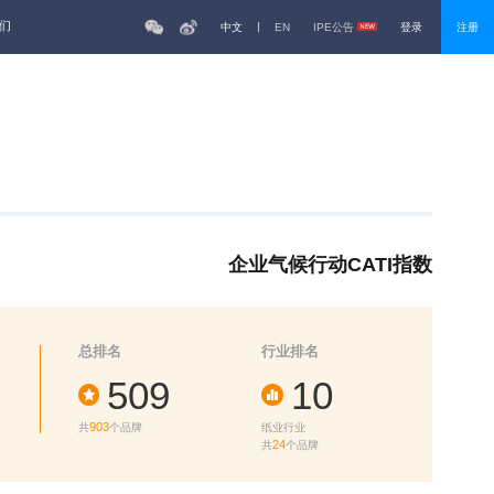
们
中文
EN
IPE公告
登录
注册
企业气候行动CATI指数
总排名
行业排名
509
10
903
共
个品牌
纸业行业
24
共
个品牌