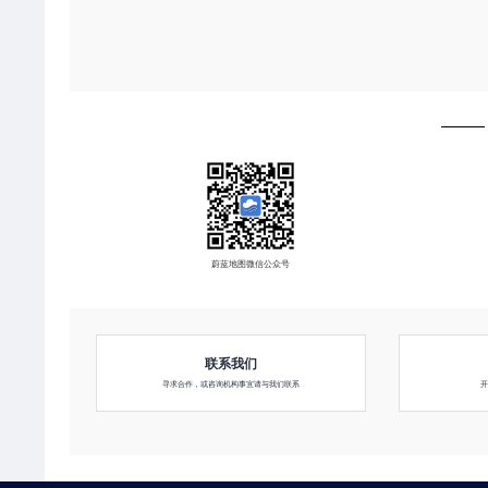
蔚蓝地图微信公众号
联系我们
寻求合作，或咨询机构事宜请与我们联系
开