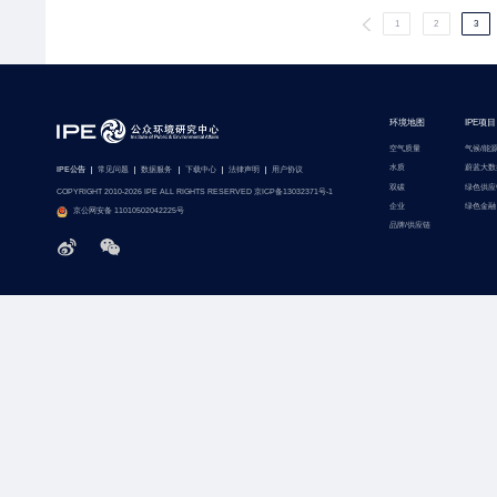
1
2
3
环境地图
IPE项目
空气质量
气候/能
水质
蔚蓝大数
IPE公告
常见问题
数据服务
下载中心
法律声明
用户协议
双碳
绿色供应
COPYRIGHT 2010-2026 IPE ALL RIGHTS RESERVED 京ICP备13032371号-1
企业
绿色金融
京公网安备 11010502042225号
品牌/供应链